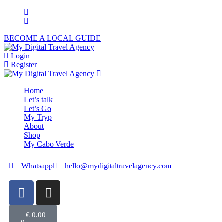
BECOME A LOCAL GUIDE
Login
Register
Home
Let’s talk
Let’s Go
My Tryp
About
Shop
My Cabo Verde
Whatsapp
hello@mydigitaltravelagency.com
€
0.00